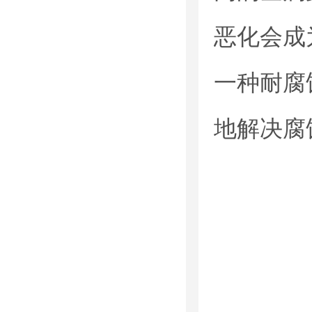
恶化会成
一种耐腐
地解决腐